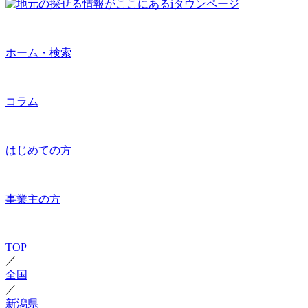
ホーム・検索
コラム
はじめての方
事業主の方
TOP
／
全国
／
新潟県