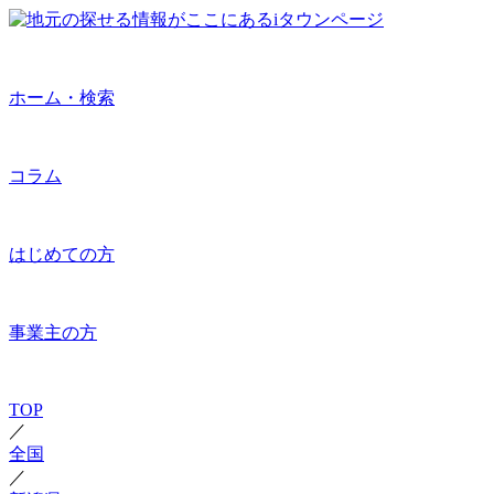
ホーム・検索
コラム
はじめての方
事業主の方
TOP
／
全国
／