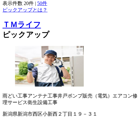
表示件数
20件
|
50件
ピックアップとは？
ＴＭライフ
ピックアップ
雨どい工事
アンテナ工事
井戸ポンプ販売（電気）
エアコン修
理サービス
衛生設備工事
新潟県新潟市西区小新西２丁目１９－３１