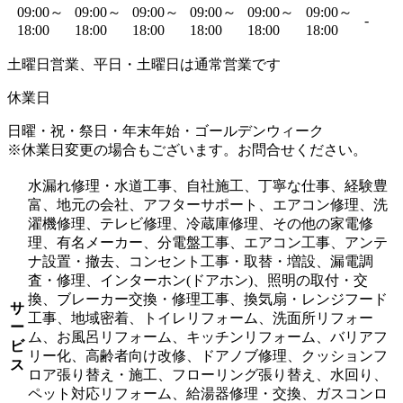
09:00～
09:00～
09:00～
09:00～
09:00～
09:00～
-
18:00
18:00
18:00
18:00
18:00
18:00
土曜日営業、平日・土曜日は通常営業です
休業日
日曜・祝・祭日・年末年始・ゴールデンウィーク
※休業日変更の場合もございます。お問合せください。
水漏れ修理・水道工事、自社施工、丁寧な仕事、経験豊
富、地元の会社、アフターサポート、エアコン修理、洗
濯機修理、テレビ修理、冷蔵庫修理、その他の家電修
理、有名メーカー、分電盤工事、エアコン工事、アンテ
ナ設置・撤去、コンセント工事・取替・増設、漏電調
査・修理、インターホン(ドアホン)、照明の取付・交
換、ブレーカー交換・修理工事、換気扇・レンジフード
サ
工事、地域密着、トイレリフォーム、洗面所リフォー
ー
ム、お風呂リフォーム、キッチンリフォーム、バリアフ
ビ
リー化、高齢者向け改修、ドアノブ修理、クッションフ
ス
ロア張り替え・施工、フローリング張り替え、水回り、
ペット対応リフォーム、給湯器修理・交換、ガスコンロ