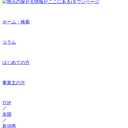
ホーム・検索
コラム
はじめての方
事業主の方
TOP
／
全国
／
新潟県