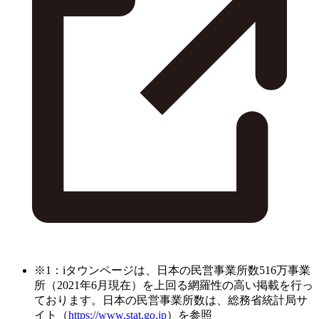
※1：iタウンページは、日本の民営事業所数516万事業
所（2021年6月現在）を上回る網羅性の高い掲載を行っ
ております。日本の民営事業所数は、総務省統計局サ
イト（
https://www.stat.go.jp
）を参照