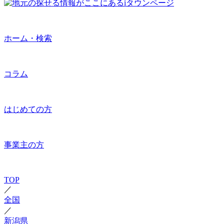
ホーム・検索
コラム
はじめての方
事業主の方
TOP
／
全国
／
新潟県