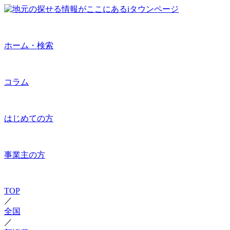
ホーム・検索
コラム
はじめての方
事業主の方
TOP
／
全国
／