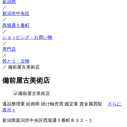
新潟県
／
新潟市中央区
／
西堀通５番町
／
ショッピング・お買い物
／
専門店
／
骨とう・古物
／
備前屋古美術店
備前屋古美術店
遺品整理業
絵画商
掛け軸売買
鑑定業
貴金属買取
さらに
表示＋
新潟県新潟市中央区西堀通５番町８３２－１