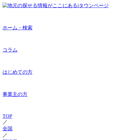
ホーム・検索
コラム
はじめての方
事業主の方
TOP
／
全国
／