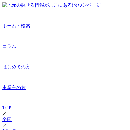
ホーム・検索
コラム
はじめての方
事業主の方
TOP
／
全国
／