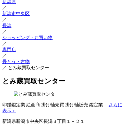
新潟県
／
新潟市中央区
／
長潟
／
ショッピング・お買い物
／
専門店
／
骨とう・古物
／
とみ蔵買取センター
とみ蔵買取センター
印鑑鑑定業
絵画商
掛け軸売買
掛け軸販売
鑑定業
さらに
表示＋
新潟県新潟市中央区長潟３丁目１－２１