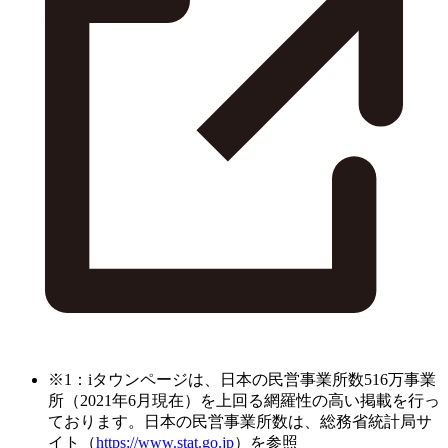
※1：iタウンページは、日本の民営事業所数516万事業
所（2021年6月現在）を上回る網羅性の高い掲載を行っ
ております。日本の民営事業所数は、総務省統計局サ
イト（
https://www.stat.go.jp
）を参照