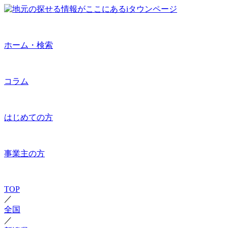
ホーム・検索
コラム
はじめての方
事業主の方
TOP
／
全国
／