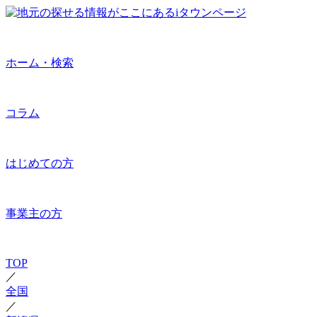
ホーム・検索
コラム
はじめての方
事業主の方
TOP
／
全国
／