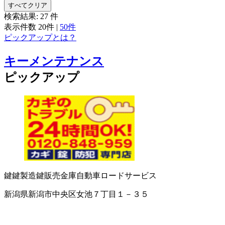
すべてクリア
検索結果:
27
件
表示件数
20件
|
50件
ピックアップとは？
キーメンテナンス
ピックアップ
鍵
鍵製造
鍵販売
金庫
自動車ロードサービス
新潟県新潟市中央区女池７丁目１－３５