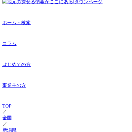
ホーム・検索
コラム
はじめての方
事業主の方
TOP
／
全国
／
新潟県