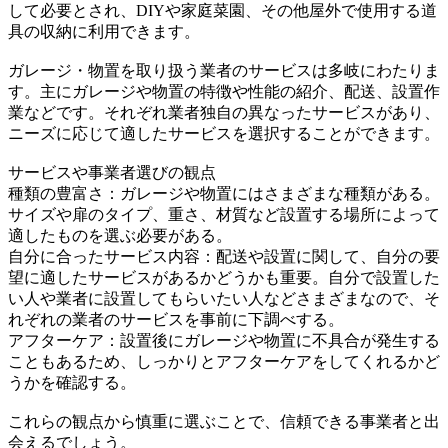
して必要とされ、DIYや家庭菜園、その他屋外で使用する道
具の収納に利用できます。
ガレージ・物置を取り扱う業者のサービスは多岐にわたりま
す。主にガレージや物置の特徴や性能の紹介、配送、設置作
業などです。それぞれ業者独自の異なったサービスがあり、
ニーズに応じて適したサービスを選択することができます。
サービスや事業者選びの観点
種類の豊富さ：ガレージや物置にはさまざまな種類がある。
サイズや扉のタイプ、重さ、材質など設置する場所によって
適したものを選ぶ必要がある。
自分に合ったサービス内容：配送や設置に関して、自分の要
望に適したサービスがあるかどうかも重要。自分で設置した
い人や業者に設置してもらいたい人などさまざまなので、そ
れぞれの業者のサービスを事前に下調べする。
アフターケア：設置後にガレージや物置に不具合が発生する
こともあるため、しっかりとアフターケアをしてくれるかど
うかを確認する。
これらの観点から慎重に選ぶことで、信頼できる事業者と出
会えるでしょう。