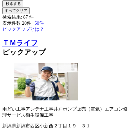
検索する
すべてクリア
検索結果:
87
件
表示件数
20件
|
50件
ピックアップとは？
ＴＭライフ
ピックアップ
雨どい工事
アンテナ工事
井戸ポンプ販売（電気）
エアコン修
理サービス
衛生設備工事
新潟県新潟市西区小新西２丁目１９－３１