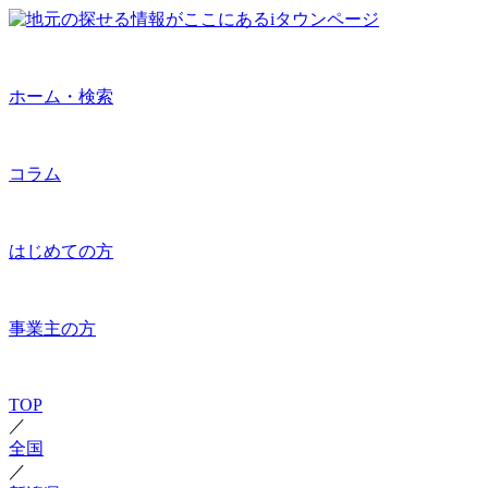
ホーム・検索
コラム
はじめての方
事業主の方
TOP
／
全国
／