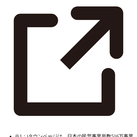
※1：iタウンページは、日本の民営事業所数516万事業