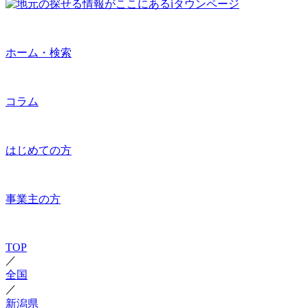
ホーム・検索
コラム
はじめての方
事業主の方
TOP
／
全国
／
新潟県