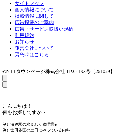
サイトマップ
個人情報について
掲載情報に関して
広告掲載のご案内
広告・サービス取扱い規約
利用規約
お知らせ
運営会社について
緊急時はこちら
©NTTタウンページ株式会社 TP25-193号【261029】
こんにちは！
何をお探しですか？
例）渋谷駅の水まわり修理業者
例）世田谷区の土日にやっている内科