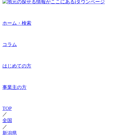
ホーム・検索
コラム
はじめての方
事業主の方
TOP
／
全国
／
新潟県