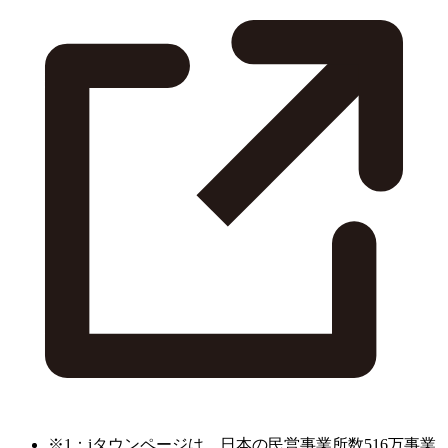
※1：iタウンページは、日本の民営事業所数516万事業