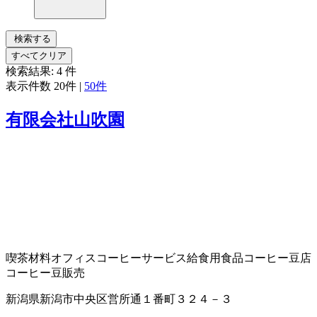
検索する
すべてクリア
検索結果:
4
件
表示件数
20件
|
50件
有限会社山吹園
喫茶材料
オフィスコーヒーサービス
給食用食品
コーヒー豆店
コーヒー豆販売
新潟県新潟市中央区営所通１番町３２４－３