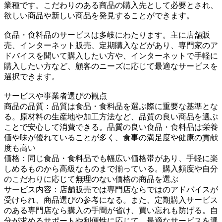
業種です。こだわりのある商品の購入先として必要とされ、
欲しい商品や新しい商品を発見することができます。
食品・食料品のサービスは多岐にわたります。主に店舗販
売、インターネット販売、定期購入などがあり、専門家のア
ドバイスを聞いて購入したい方や、インターネットで手軽に
購入したい方など、顧客のニーズに応じて最適なサービスを
選択できます。
サービスや事業者選びの観点
商品の品質：品質は食品・食料品を選ぶ際に重要な基準とな
る。原材料の生産地や加工方法など、品質の良い商品を選ぶ
ことで安心して消費できる。品質の良い食品・食料品は栄養
価や味が優れていることが多く、食事の満足度や健康の貢献
度も高い
価格：同じ食品・食料品でも幅広い価格帯があり、手軽に楽
しめるものから高級なものまで揃っている。購入頻度や自分
のこだわりに応じて無理のない価格の商品を選ぶ
サービス内容：店舗販売では専門店ならではのアドバイスが
受けられ、商品選びの参考になる。また、定期購入サービス
のある専門店なら購入の手間が省け、買い忘れも防げる。自
分が求めるサポートや利便性に応じて、最適なサービスを選