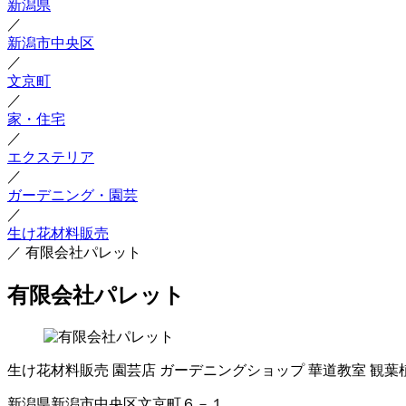
新潟県
／
新潟市中央区
／
文京町
／
家・住宅
／
エクステリア
／
ガーデニング・園芸
／
生け花材料販売
／
有限会社パレット
有限会社パレット
生け花材料販売
園芸店
ガーデニングショップ
華道教室
観葉
新潟県新潟市中央区文京町６－１