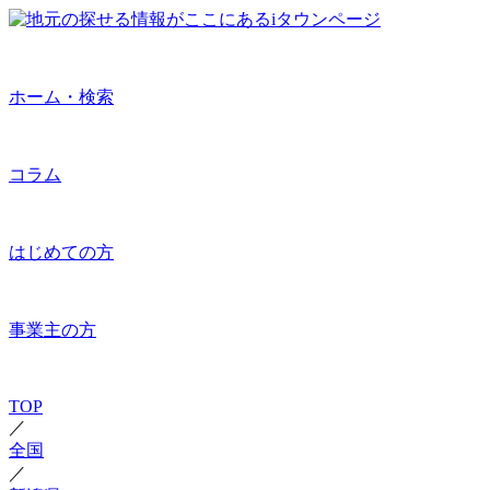
ホーム・検索
コラム
はじめての方
事業主の方
TOP
／
全国
／