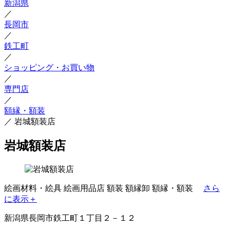
新潟県
／
長岡市
／
鉄工町
／
ショッピング・お買い物
／
専門店
／
額縁・額装
／
岩城額装店
岩城額装店
絵画材料・絵具
絵画用品店
額装
額縁卸
額縁・額装
さら
に表示＋
新潟県長岡市鉄工町１丁目２－１２