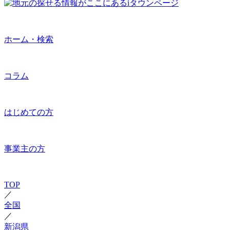
ホーム・検索
コラム
はじめての方
事業主の方
TOP
／
全国
／
新潟県