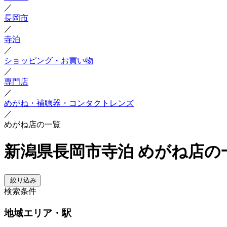
／
長岡市
／
寺泊
／
ショッピング・お買い物
／
専門店
／
めがね・補聴器・コンタクトレンズ
／
めがね店の一覧
新潟県長岡市寺泊 めがね店の
絞り込み
検索条件
地域
エリア・駅