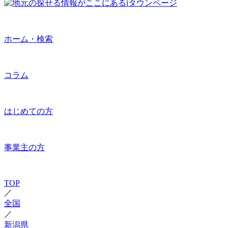
ホーム・検索
コラム
はじめての方
事業主の方
TOP
／
全国
／
新潟県