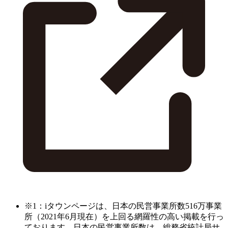
※1：iタウンページは、日本の民営事業所数516万事業
所（2021年6月現在）を上回る網羅性の高い掲載を行っ
ております。日本の民営事業所数は、総務省統計局サ