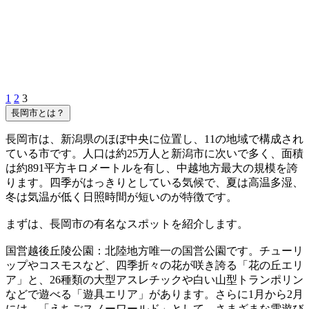
1
2
3
長岡市とは？
長岡市は、新潟県のほぼ中央に位置し、11の地域で構成され
ている市です。人口は約25万人と新潟市に次いで多く、面積
は約891平方キロメートルを有し、中越地方最大の規模を誇
ります。四季がはっきりとしている気候で、夏は高温多湿、
冬は気温が低く日照時間が短いのが特徴です。
まずは、長岡市の有名なスポットを紹介します。
国営越後丘陵公園：北陸地方唯一の国営公園です。チューリ
ップやコスモスなど、四季折々の花が咲き誇る「花の丘エリ
ア」と、26種類の大型アスレチックや白い山型トランポリン
などで遊べる「遊具エリア」があります。さらに1月から2月
には、「えちごスノーワールド」として、さまざまな雪遊び