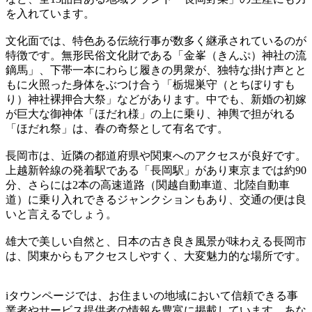
を入れています。
文化面では、特色ある伝統行事が数多く継承されているのが
特徴です。無形民俗文化財である「金峯（きんぷ）神社の流
鏑馬」、下帯一本にわらじ履きの男衆が、独特な掛け声とと
もに火照った身体をぶつけ合う「栃堀巣守（とちぼりすも
り）神社裸押合大祭」などがあります。中でも、新婚の初嫁
が巨大な御神体「ほだれ様」の上に乗り、神輿で担がれる
「ほだれ祭」は、春の奇祭として有名です。
長岡市は、近隣の都道府県や関東へのアクセスが良好です。
上越新幹線の発着駅である「長岡駅」があり東京までは約90
分、さらには2本の高速道路（関越自動車道、北陸自動車
道）に乗り入れできるジャンクションもあり、交通の便は良
いと言えるでしょう。
雄大で美しい自然と、日本の古き良き風景が味わえる長岡市
は、関東からもアクセスしやすく、大変魅力的な場所です。
iタウンページでは、お住まいの地域において信頼できる事
業者やサービス提供者の情報を豊富に掲載しています。あな