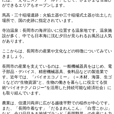
ができるエリアもオープンします。
馬高・三十稲場遺跡：火焔土器や三十稲場式土器が出土した
場所で、国の史跡に指定されています。
寺泊温泉：長岡市の海岸沿いに位置する温泉地です。温泉施
設が多く、中でも日本海に沈む夕日が見られるお風呂は人気
があります。
ここからは、長岡市の産業や文化などの特徴についてみてい
きましょう。
長岡市の産業を支えているのは、一般機械器具をはじめ、電
子部品・デバイス、精密機械器具、食料品などの製造業で
す。近年では、「バイオエコノミー」（＝木材、海藻、生ゴ
ミなどの“生物資源”と、生物の働きを暮らしに役立てる技
術“バイオテクノロジー”を活用した持続可能な経済社会）に
も取り組んでいます。
農業は、信濃川両岸に広がる越後平野での稲作が中心です。
また、「長岡巾着なす」「だるまれんこん」「白雪こかぶ」
など、全13品目ある地域ブランド「長岡野菜」の生産にも力