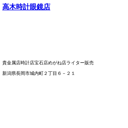
高木時計眼鏡店
貴金属店
時計店
宝石店
めがね店
ライター販売
新潟県長岡市城内町２丁目６－２１