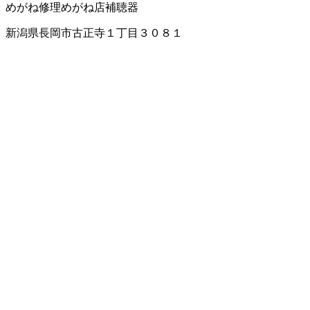
めがね修理
めがね店
補聴器
新潟県長岡市古正寺１丁目３０８１