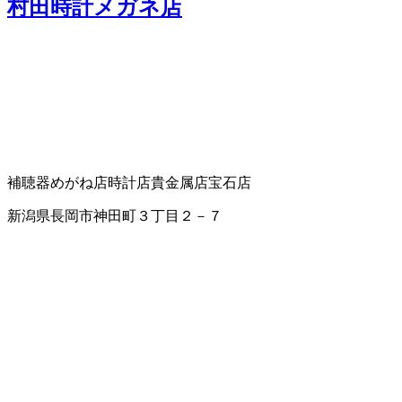
村田時計メガネ店
補聴器
めがね店
時計店
貴金属店
宝石店
新潟県長岡市神田町３丁目２－７