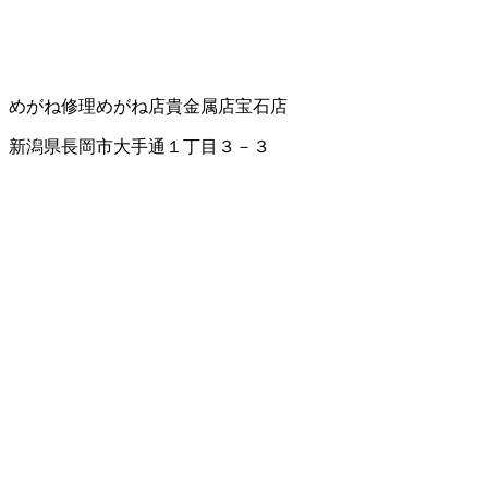
めがね修理
めがね店
貴金属店
宝石店
新潟県長岡市大手通１丁目３－３