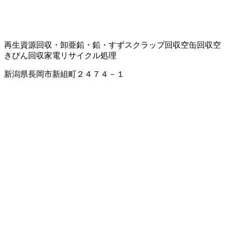
再生資源回収・卸
亜鉛・鉛・すずスクラップ回収
空缶回収
空
きびん回収
家電リサイクル処理
新潟県長岡市新組町２４７４－１