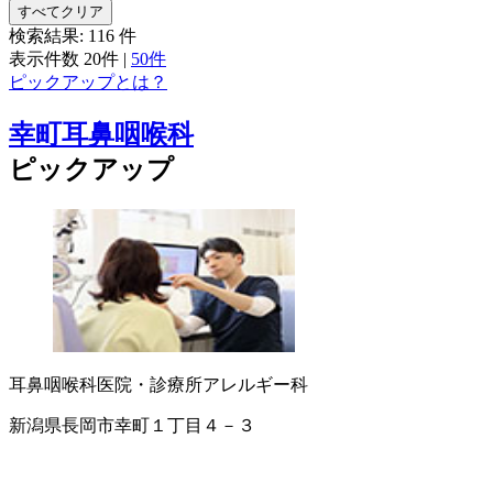
すべてクリア
検索結果:
116
件
表示件数
20件
|
50件
ピックアップとは？
幸町耳鼻咽喉科
ピックアップ
耳鼻咽喉科
医院・診療所
アレルギー科
新潟県長岡市幸町１丁目４－３