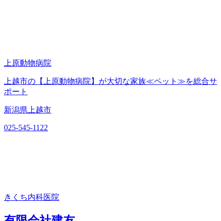
上原動物病院
上越市の【上原動物病院】が大切な家族≪ペット≫を総合サ
ポート
新潟県上越市
025-545-1122
きくち内科医院
有限会社建友