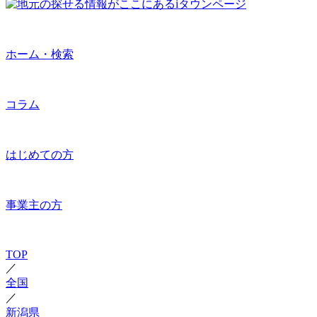
ホーム・検索
コラム
はじめての方
事業主の方
TOP
／
全国
／
新潟県