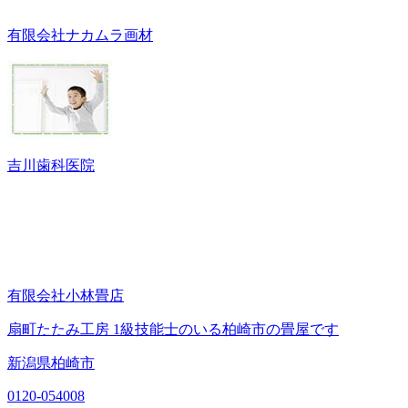
有限会社ナカムラ画材
吉川歯科医院
有限会社小林畳店
扇町たたみ工房 1級技能士のいる柏崎市の畳屋です
新潟県柏崎市
0120-054008