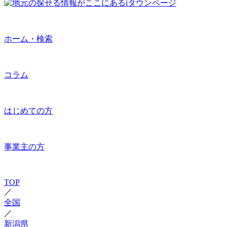
ホーム・検索
コラム
はじめての方
事業主の方
TOP
／
全国
／
新潟県