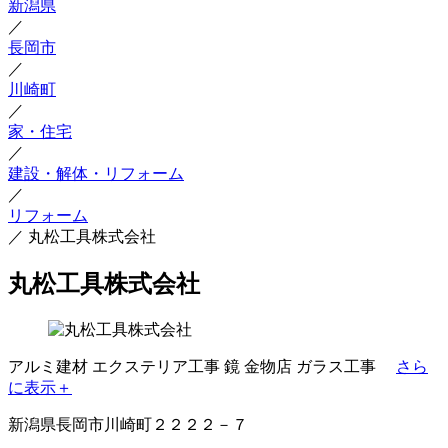
新潟県
／
長岡市
／
川崎町
／
家・住宅
／
建設・解体・リフォーム
／
リフォーム
／
丸松工具株式会社
丸松工具株式会社
アルミ建材
エクステリア工事
鏡
金物店
ガラス工事
さら
に表示＋
新潟県長岡市川崎町２２２２－７