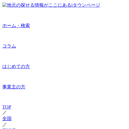
ホーム・検索
コラム
はじめての方
事業主の方
TOP
／
全国
／