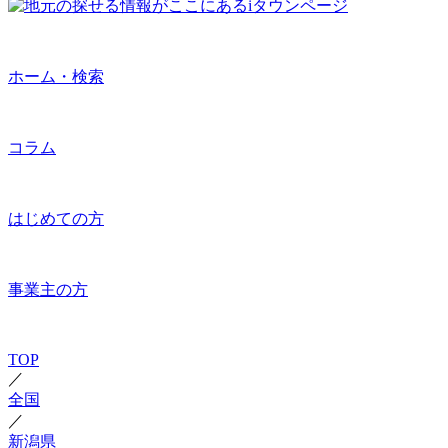
ホーム・検索
コラム
はじめての方
事業主の方
TOP
／
全国
／
新潟県