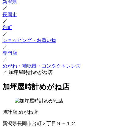
新潟県
／
長岡市
／
台町
／
ショッピング・お買い物
／
専門店
／
めがね・補聴器・コンタクトレンズ
／
加坪屋時計めがね店
加坪屋時計めがね店
時計店
めがね店
新潟県長岡市台町２丁目９－１２