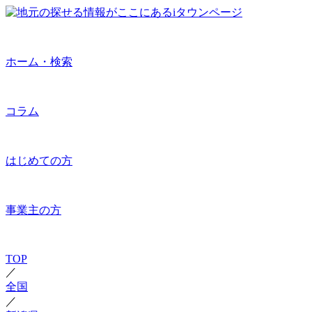
ホーム・検索
コラム
はじめての方
事業主の方
TOP
／
全国
／