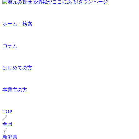
ホーム・検索
コラム
はじめての方
事業主の方
TOP
／
全国
／
新潟県