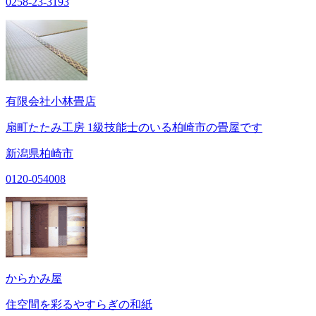
0258-23-3193
有限会社小林畳店
扇町たたみ工房 1級技能士のいる柏崎市の畳屋です
新潟県柏崎市
0120-054008
からかみ屋
住空間を彩るやすらぎの和紙