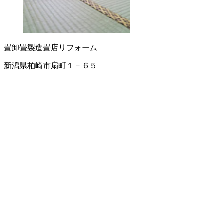
畳卸
畳製造
畳店
リフォーム
新潟県柏崎市扇町１－６５