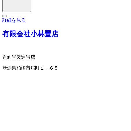
詳細を見る
有限会社小林畳店
畳卸
畳製造
畳店
新潟県柏崎市扇町１－６５