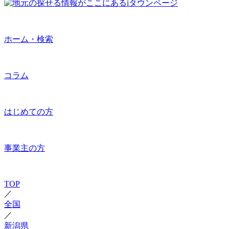
ホーム・検索
コラム
はじめての方
事業主の方
TOP
／
全国
／
新潟県