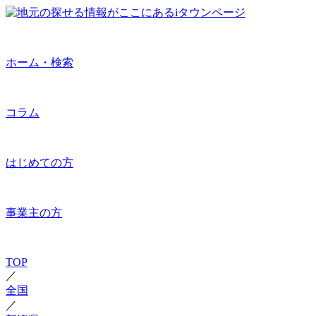
ホーム・検索
コラム
はじめての方
事業主の方
TOP
／
全国
／