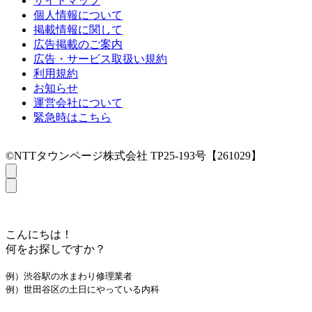
サイトマップ
個人情報について
掲載情報に関して
広告掲載のご案内
広告・サービス取扱い規約
利用規約
お知らせ
運営会社について
緊急時はこちら
©NTTタウンページ株式会社 TP25-193号【261029】
こんにちは！
何をお探しですか？
例）渋谷駅の水まわり修理業者
例）世田谷区の土日にやっている内科