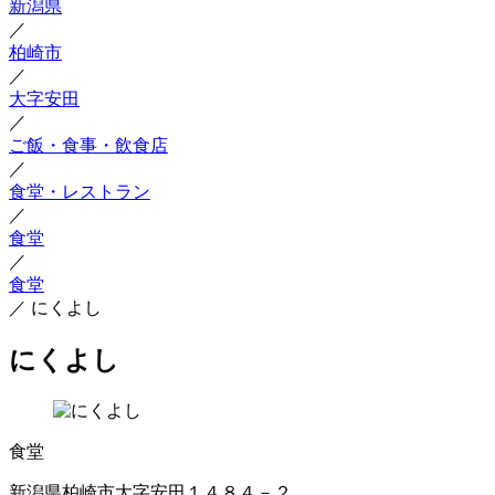
新潟県
／
柏崎市
／
大字安田
／
ご飯・食事・飲食店
／
食堂・レストラン
／
食堂
／
食堂
／
にくよし
にくよし
食堂
新潟県柏崎市大字安田１４８４－２