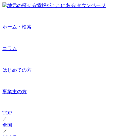
ホーム・検索
コラム
はじめての方
事業主の方
TOP
／
全国
／