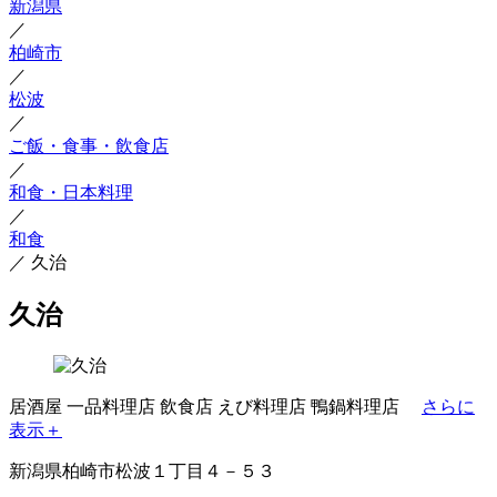
新潟県
／
柏崎市
／
松波
／
ご飯・食事・飲食店
／
和食・日本料理
／
和食
／
久治
久治
居酒屋
一品料理店
飲食店
えび料理店
鴨鍋料理店
さらに
表示＋
新潟県柏崎市松波１丁目４－５３