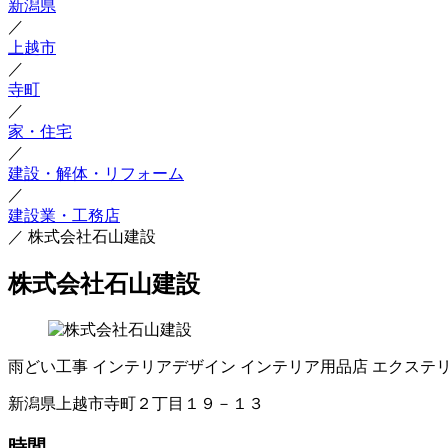
新潟県
／
上越市
／
寺町
／
家・住宅
／
建設・解体・リフォーム
／
建設業・工務店
／
株式会社石山建設
株式会社石山建設
雨どい工事
インテリアデザイン
インテリア用品店
エクステ
新潟県上越市寺町２丁目１９－１３
時間