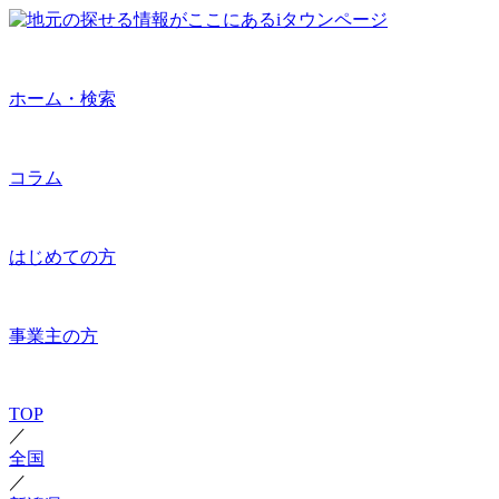
ホーム・検索
コラム
はじめての方
事業主の方
TOP
／
全国
／