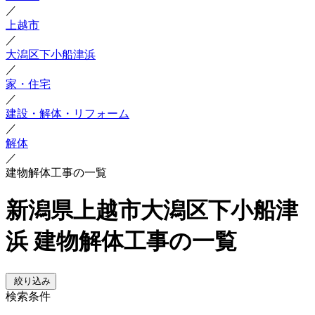
／
上越市
／
大潟区下小船津浜
／
家・住宅
／
建設・解体・リフォーム
／
解体
／
建物解体工事の一覧
新潟県上越市大潟区下小船津
浜 建物解体工事の一覧
絞り込み
検索条件