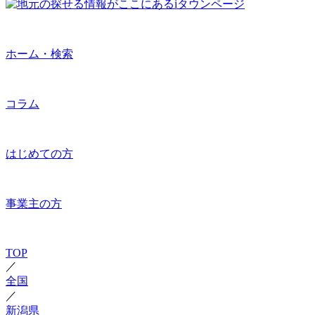
ホーム・検索
コラム
はじめての方
事業主の方
TOP
／
全国
／
新潟県