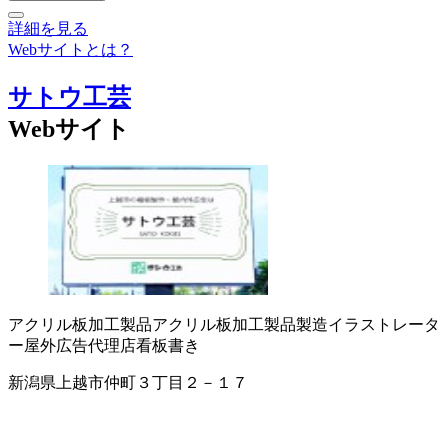
詳細を見る
Webサイトとは？
サトウ工芸
Webサイト
アクリル板加工製品
アクリル板加工製品製造
イラストレータ
ー
屋外広告代理店
看板書き
新潟県上越市仲町３丁目２－１７