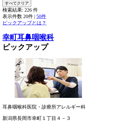
すべてクリア
検索結果:
226
件
表示件数
20件
|
50件
ピックアップとは？
幸町耳鼻咽喉科
ピックアップ
耳鼻咽喉科
医院・診療所
アレルギー科
新潟県長岡市幸町１丁目４－３