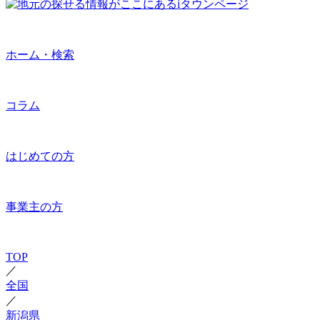
ホーム・検索
コラム
はじめての方
事業主の方
TOP
／
全国
／
新潟県