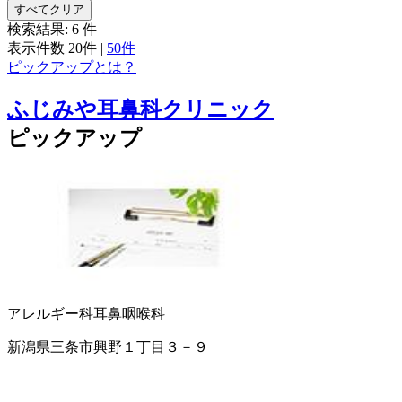
すべてクリア
検索結果:
6
件
表示件数
20件
|
50件
ピックアップとは？
ふじみや耳鼻科クリニック
ピックアップ
アレルギー科
耳鼻咽喉科
新潟県三条市興野１丁目３－９