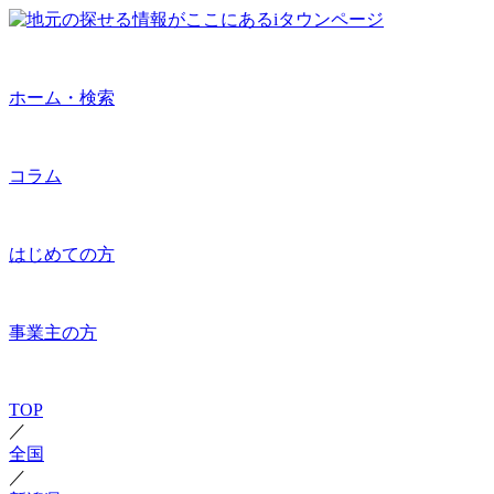
ホーム・検索
コラム
はじめての方
事業主の方
TOP
／
全国
／