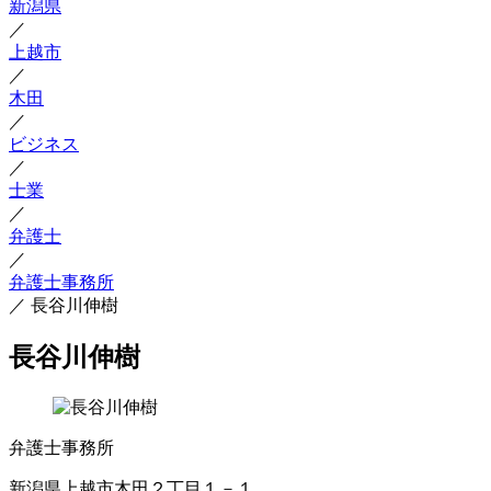
新潟県
／
上越市
／
木田
／
ビジネス
／
士業
／
弁護士
／
弁護士事務所
／
長谷川伸樹
長谷川伸樹
弁護士事務所
新潟県上越市木田２丁目１－１