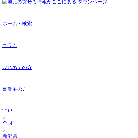
ホーム・検索
コラム
はじめての方
事業主の方
TOP
／
全国
／
新潟県