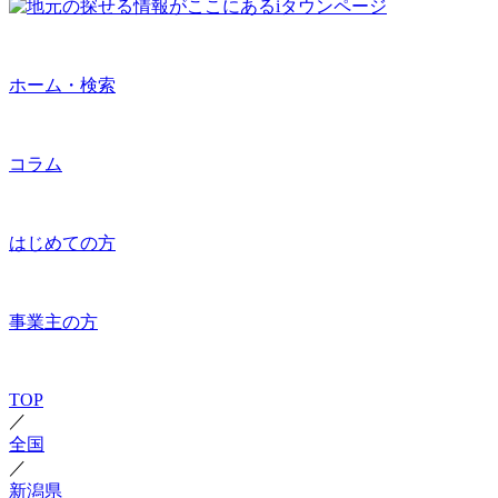
ホーム・検索
コラム
はじめての方
事業主の方
TOP
／
全国
／
新潟県