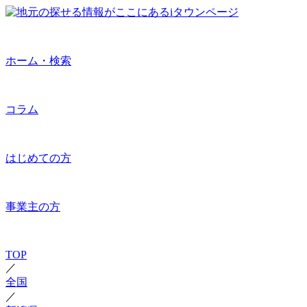
ホーム・検索
コラム
はじめての方
事業主の方
TOP
／
全国
／