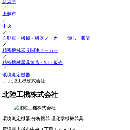
新潟県
／
上越市
／
中央
／
自動車・機械・機器メーカー・卸し・販売
／
精密機械器具関連メーカー
／
精密機械器具製造・卸・販売
／
環境測定機器
／
北陸工機株式会社
北陸工機株式会社
環境測定機器
分析機器
理化学機械器具
新潟県上越市中央３丁目１４－３４