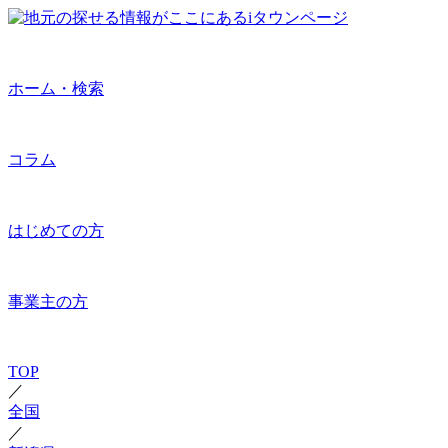
ホーム・検索
コラム
はじめての方
事業主の方
TOP
／
全国
／