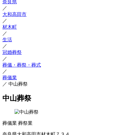
奈良県
／
大和高田市
／
材木町
／
生活
／
冠婚葬祭
／
葬儀・葬祭・葬式
／
葬儀業
／
中山葬祭
中山葬祭
葬儀業
葬祭業
奈良県大和高田市材木町７３４