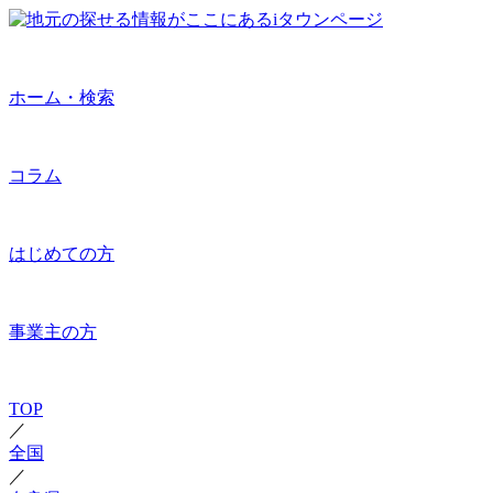
ホーム・検索
コラム
はじめての方
事業主の方
TOP
／
全国
／