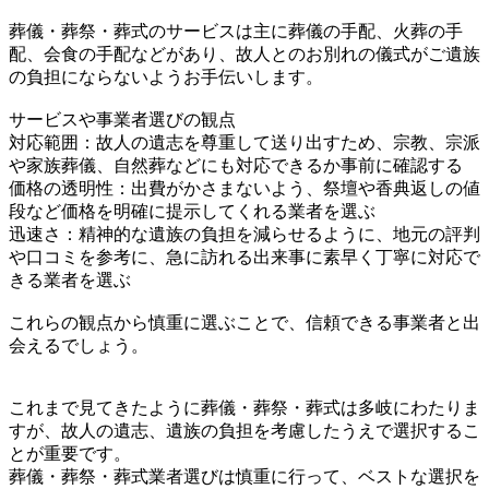
葬儀・葬祭・葬式のサービスは主に葬儀の手配、火葬の手
配、会食の手配などがあり、故人とのお別れの儀式がご遺族
の負担にならないようお手伝いします。
サービスや事業者選びの観点
対応範囲：故人の遺志を尊重して送り出すため、宗教、宗派
や家族葬儀、自然葬などにも対応できるか事前に確認する
価格の透明性：出費がかさまないよう、祭壇や香典返しの値
段など価格を明確に提示してくれる業者を選ぶ
迅速さ：精神的な遺族の負担を減らせるように、地元の評判
や口コミを参考に、急に訪れる出来事に素早く丁寧に対応で
きる業者を選ぶ
これらの観点から慎重に選ぶことで、信頼できる事業者と出
会えるでしょう。
これまで見てきたように葬儀・葬祭・葬式は多岐にわたりま
すが、故人の遺志、遺族の負担を考慮したうえで選択するこ
とが重要です。
葬儀・葬祭・葬式業者選びは慎重に行って、ベストな選択を