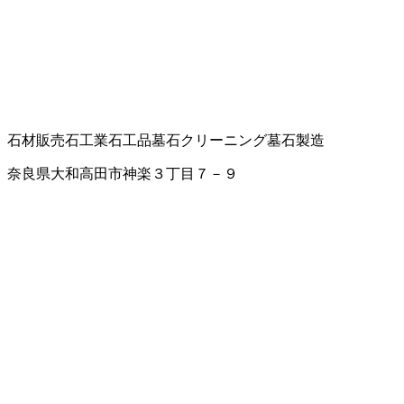
石材販売
石工業
石工品
墓石クリーニング
墓石製造
奈良県大和高田市神楽３丁目７－９