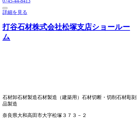
0745-44-8413
詳細を見る
打谷石材株式会社松塚支店ショールー
ム
石材卸
石材製造
石材製造（建築用）
石材切断・切削
石材彫刻
品製造
奈良県大和高田市大字松塚３７３－２