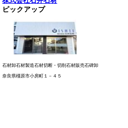
株式会社石井石材
ピックアップ
石材卸
石材製造
石材切断・切削
石材販売
石碑卸
奈良県橿原市小房町１－４５