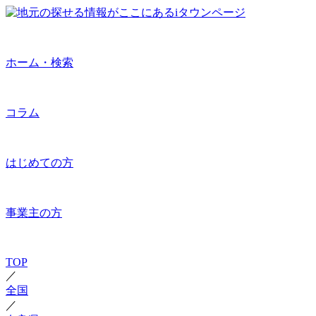
ホーム・検索
コラム
はじめての方
事業主の方
TOP
／
全国
／