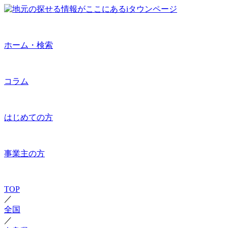
ホーム・検索
コラム
はじめての方
事業主の方
TOP
／
全国
／