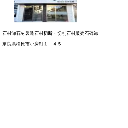
石材卸
石材製造
石材切断・切削
石材販売
石碑卸
奈良県橿原市小房町１－４５