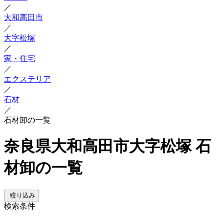
／
大和高田市
／
大字松塚
／
家・住宅
／
エクステリア
／
石材
／
石材卸の一覧
奈良県大和高田市大字松塚 石
材卸の一覧
絞り込み
検索条件