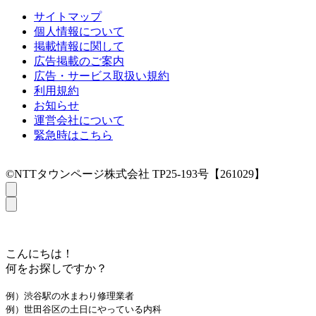
サイトマップ
個人情報について
掲載情報に関して
広告掲載のご案内
広告・サービス取扱い規約
利用規約
お知らせ
運営会社について
緊急時はこちら
©NTTタウンページ株式会社 TP25-193号【261029】
こんにちは！
何をお探しですか？
例）渋谷駅の水まわり修理業者
例）世田谷区の土日にやっている内科