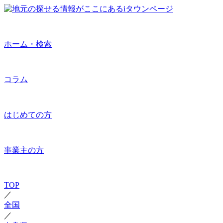
ホーム・検索
コラム
はじめての方
事業主の方
TOP
／
全国
／