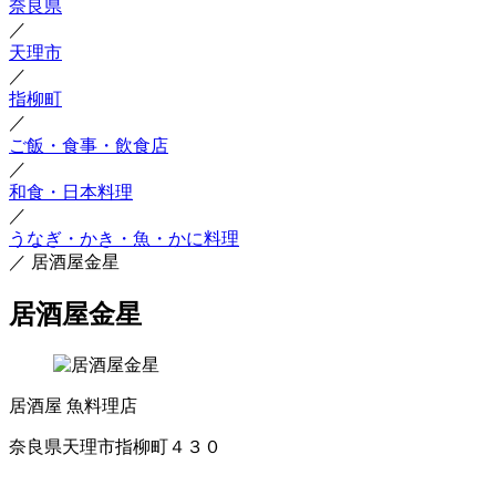
奈良県
／
天理市
／
指柳町
／
ご飯・食事・飲食店
／
和食・日本料理
／
うなぎ・かき・魚・かに料理
／
居酒屋金星
居酒屋金星
居酒屋
魚料理店
奈良県天理市指柳町４３０