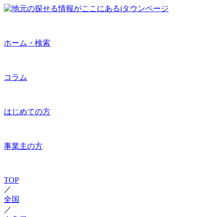
ホーム・検索
コラム
はじめての方
事業主の方
TOP
／
全国
／