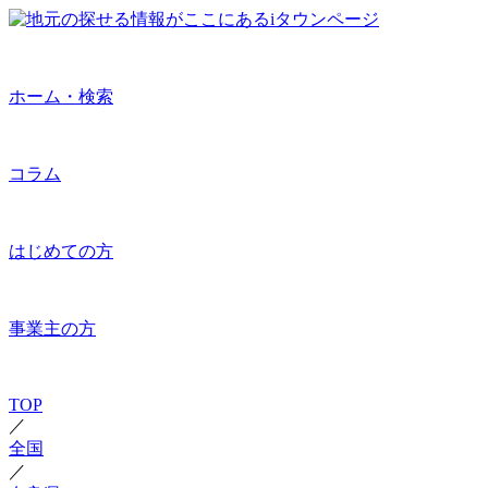
ホーム・検索
コラム
はじめての方
事業主の方
TOP
／
全国
／